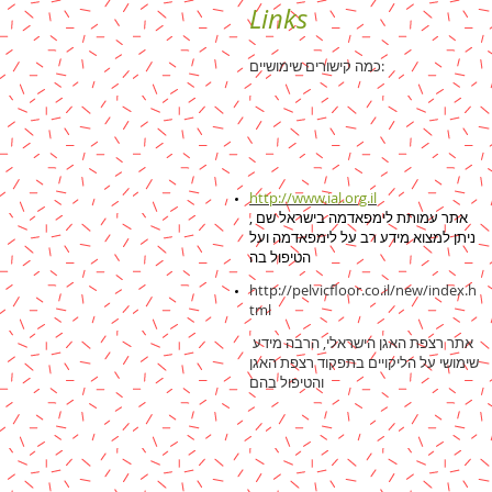
Links
כמה קישורים שימושיים:
http://www.ial.org.il
, אתר עמותת לימפאדמה בישראל שם
ניתן למצוא מידע רב על לימפאדמה ועל
הטיפול בה
http://pelvicfloor.co.il/new/index.h
tml
אתר רצפת האגן הישראלי, הרבה מידע
שימושי על הליקויים בתפקוד רצפת האגן
והטיפול בהם