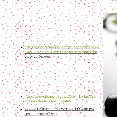
https://www.facebook.com/שומי-אחיטוב-סלע-פיזיות
רפיה-וטקסטיל-טיפולי-340511812774504/?pnref=lhc
הדף העסקי שלי בפייסבוק.
http://www.old.health.gov.il/OskimBbriut/Oski
mBbriya/Index.asp?R_Type=10
כאן תוכלו לבדוק אם הפיזיותרפיסט שלכם הוא בעל
רשיון ממשרד הבריאות