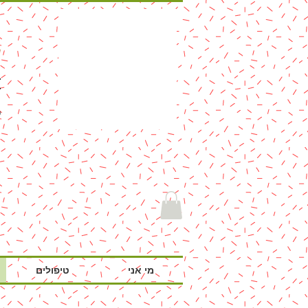
ש
פ
פ
פתרונות ט
מי אני
טיפולים